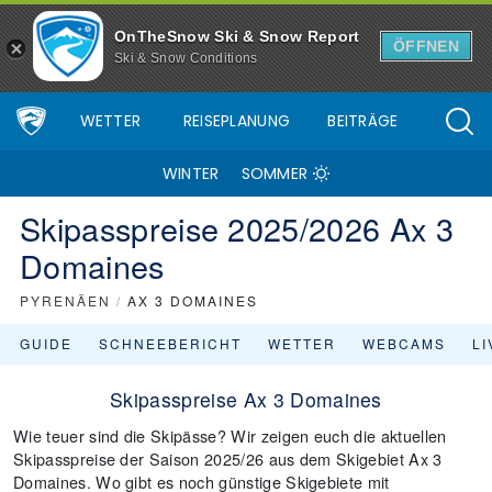
OnTheSnow Ski & Snow Report
ÖFFNEN
Ski & Snow Conditions
WETTER
REISEPLANUNG
BEITRÄGE
WINTER
SOMMER
Skipasspreise 2025/2026 Ax 3
Domaines
PYRENÄEN
/
AX 3 DOMAINES
GUIDE
SCHNEEBERICHT
WETTER
WEBCAMS
L
Skipasspreise Ax 3 Domaines
Wie teuer sind die Skipässe? Wir zeigen euch die aktuellen
Skipasspreise der Saison 2025/26 aus dem Skigebiet Ax 3
Domaines. Wo gibt es noch günstige Skigebiete mit