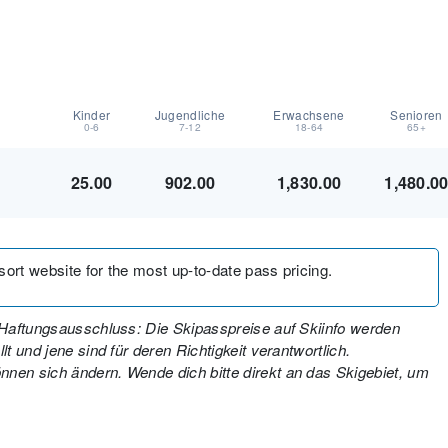
Kinder
Jugendliche
Erwachsene
Senioren
0-6
7-12
18-64
65+
25.00
902.00
1,830.00
1,480.0
esort website for the most up-to-date pass pricing.
. Haftungsausschluss: Die Skipasspreise auf Skiinfo werden
t und jene sind für deren Richtigkeit verantwortlich.
nen sich ändern. Wende dich bitte direkt an das Skigebiet, um