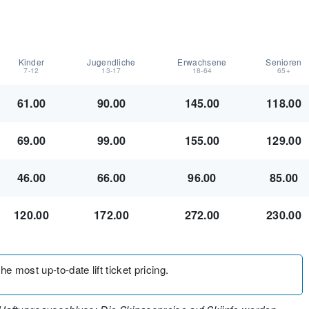
Kinder
Jugendliche
Erwachsene
Senioren
7-12
13-17
18-64
65+
61.00
90.00
145.00
118.00
69.00
99.00
155.00
129.00
46.00
66.00
96.00
85.00
120.00
172.00
272.00
230.00
the most up-to-date lift ticket pricing.