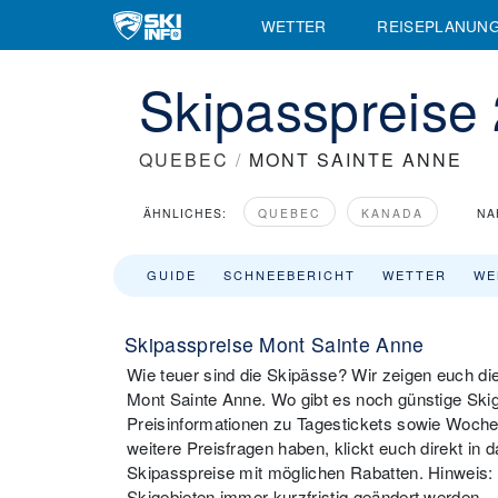
WETTER
REISEPLANUN
Skipasspreise
QUEBEC
/
MONT SAINTE ANNE
ÄHNLICHES:
QUEBEC
KANADA
NA
GUIDE
SCHNEEBERICHT
WETTER
WE
Skipasspreise Mont Sainte Anne
Wie teuer sind die Skipässe? Wir zeigen euch di
Mont Sainte Anne. Wo gibt es noch günstige Skige
Preisinformationen zu Tagestickets sowie Wochen
weitere Preisfragen haben, klickt euch direkt in d
Skipasspreise mit möglichen Rabatten. Hinweis
Skigebieten immer kurzfristig geändert werden.