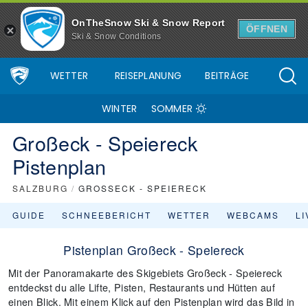
OnTheSnow Ski & Snow Report
ÖFFNEN
Ski & Snow Conditions
WETTER
REISEPLANUNG
BEITRÄGE
WINTER
SOMMER
Großeck - Speiereck
Pistenplan
SALZBURG
/
GROSSECK - SPEIERECK
GUIDE
SCHNEEBERICHT
WETTER
WEBCAMS
L
Pistenplan Großeck - Speiereck
Mit der Panoramakarte des Skigebiets Großeck - Speiereck
entdeckst du alle Lifte, Pisten, Restaurants und Hütten auf
einen Blick. Mit einem Klick auf den Pistenplan wird das Bild in