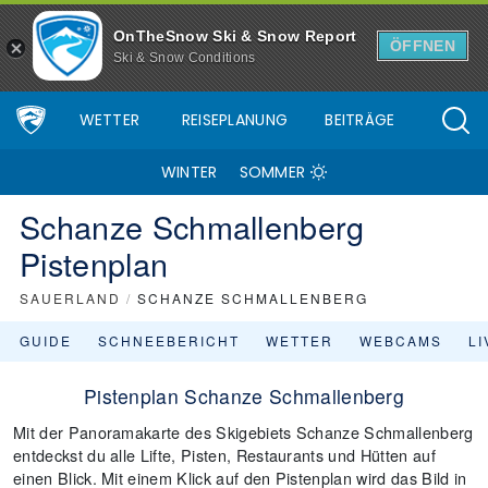
OnTheSnow Ski & Snow Report
ÖFFNEN
Ski & Snow Conditions
WETTER
REISEPLANUNG
BEITRÄGE
WINTER
SOMMER
Schanze Schmallenberg
Pistenplan
SAUERLAND
/
SCHANZE SCHMALLENBERG
GUIDE
SCHNEEBERICHT
WETTER
WEBCAMS
L
Pistenplan Schanze Schmallenberg
Mit der Panoramakarte des Skigebiets Schanze Schmallenberg
entdeckst du alle Lifte, Pisten, Restaurants und Hütten auf
einen Blick. Mit einem Klick auf den Pistenplan wird das Bild in