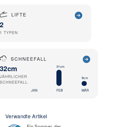
LIFTE
2
1
TYPEN
SCHNEEFALL
32cm
31cm
JÄHRLICHER
9cm
SCHNEEFALL
JAN
FEB
MÄR
Verwandte Artikel
Ein Sommer, der