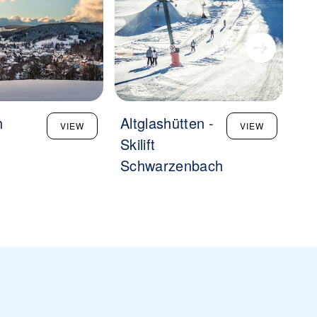
h
Altglashütten -
St
VIEW
VIEW
Skilift
Me
Schwarzenbach