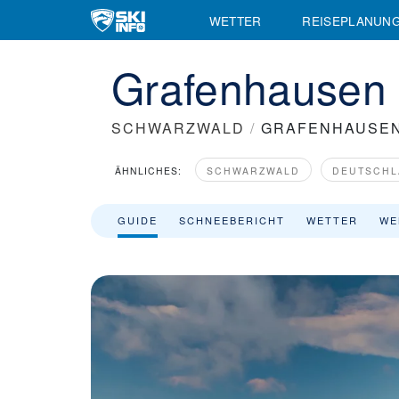
Skigebiet Grafenhausen - Rothauser Land - Skiinfo.de
WETTER
REISEPLANUN
Grafenhausen 
SCHWARZWALD
/
GRAFENHAUSEN
ÄHNLICHES:
SCHWARZWALD
DEUTSCHL
GUIDE
SCHNEEBERICHT
WETTER
WE