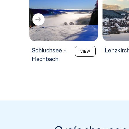
Schluchsee -
Lenzkirc
VIEW
Fischbach