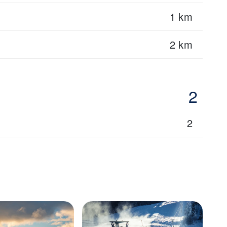
1 km
2 km
2
2