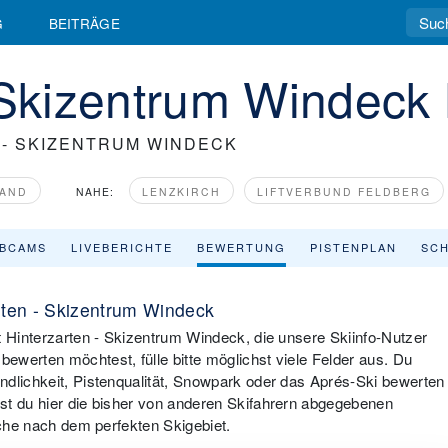
G
BEITRÄGE
- Skizentrum Windec
- SKIZENTRUM WINDECK
AND
NAHE:
LENZKIRCH
LIFTVERBUND FELDBERG
BCAMS
LIVEBERICHTE
BEWERTUNG
PISTENPLAN
SCH
rten - Skizentrum Windeck
t Hinterzarten - Skizentrum Windeck, die unsere Skiinfo-Nutzer
ewerten möchtest, fülle bitte möglichst viele Felder aus. Du
ndlichkeit, Pistenqualität, Snowpark oder das Aprés-Ski bewerten
st du hier die bisher von anderen Skifahrern abgegebenen
uche nach dem perfekten Skigebiet.