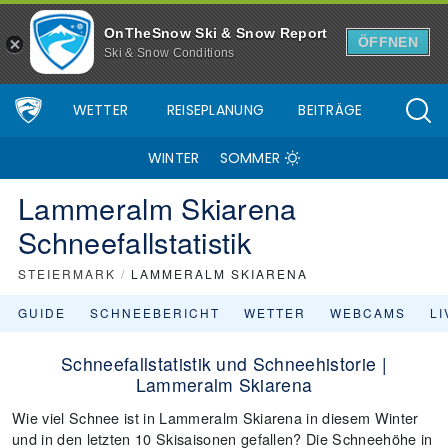
OnTheSnow Ski & Snow Report
ÖFFNEN
Ski & Snow Conditions
WETTER
REISEPLANUNG
BEITRÄGE
WINTER
SOMMER
Lammeralm Skiarena
Schneefallstatistik
STEIERMARK
/
LAMMERALM SKIARENA
GUIDE
SCHNEEBERICHT
WETTER
WEBCAMS
L
Schneefallstatistik und Schneehistorie |
Lammeralm Skiarena
Wie viel Schnee ist in Lammeralm Skiarena in diesem Winter
und in den letzten 10 Skisaisonen gefallen? Die Schneehöhe in