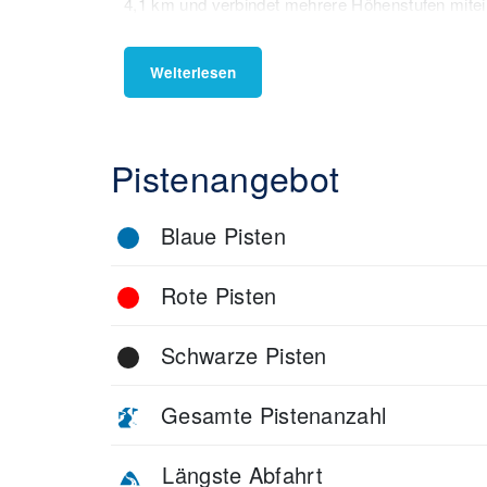
4,1 km und verbindet mehrere Höhenstufen mitei
Freestyle-Fans finden im Snowpark Planai einen 
Elementen. Ergänzt wird das Angebot durch eine 
Weiterlesen
Dadurch eignet sich das Skigebiet auch hervorrag
Einsteiger und Familien profitieren von klar abg
breiten Anfängerabfahrten. Diese befinden sich 
Pistenangebot
übersichtliche Geländeaufteilung ermöglicht es, 
zu wählen.
Blaue Pisten
Rote Pisten
Schwarze Pisten
Gesamte Pistenanzahl
Längste Abfahrt