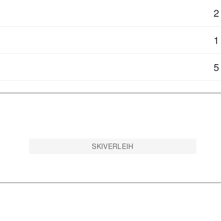
2
1
5
B
SKIVERLEIH