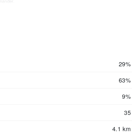
nander.
gut ausgestatteten Bereich mit Kickern, Rails und technischen
Tubing-Strecke und spezielle Zonen für junge Wintersportler.
end für Familien mit sportlichen Kindern und Jugendlichen.
egrenzten Übungsarealen mit flachen Pisten, Förderbändern und
vor allem im unteren Bereich von Planai und Hochwurzen. Die
sich schnell zu orientieren und je nach Können passende Bereiche
29%
63%
9%
35
4.1 km