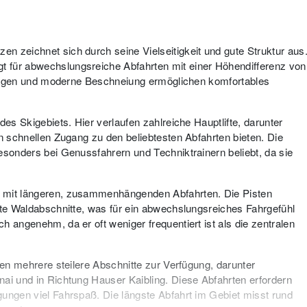
n zeichnet sich durch seine Vielseitigkeit und gute Struktur aus
 für abwechslungsreiche Abfahrten mit einer Höhendifferenz von
tanlagen und moderne Beschneiung ermöglichen komfortables
des Skigebiets. Hier verlaufen zahlreiche Hauptlifte, darunter
en schnellen Zugang zu den beliebtesten Abfahrten bieten. Die
esonders bei Genussfahrern und Techniktrainern beliebt, da sie
e mit längeren, zusammenhängenden Abfahrten. Die Pisten
hte Waldabschnitte, was für ein abwechslungsreiches Fahrgefühl
h angenehm, da er oft weniger frequentiert ist als die zentralen
hen mehrere steilere Abschnitte zur Verfügung, darunter
nai und in Richtung Hauser Kaibling. Diese Abfahrten erfordern
gungen viel Fahrspaß. Die längste Abfahrt im Gebiet misst rund