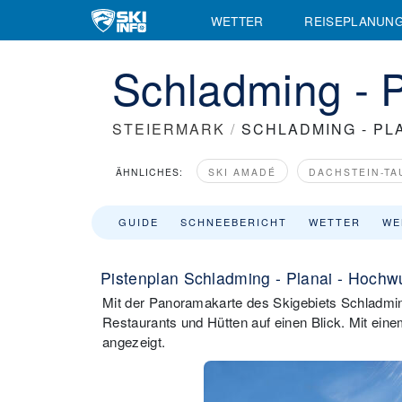
WETTER
REISEPLANUN
Schladming - 
STEIERMARK
/
SCHLADMING - PL
ÄHNLICHES:
SKI AMADÉ
DACHSTEIN-TA
GUIDE
SCHNEEBERICHT
WETTER
WE
Pistenplan Schladming - Planai - Hochw
Mit der Panoramakarte des Skigebiets Schladming
Restaurants und Hütten auf einen Blick. Mit eine
angezeigt.