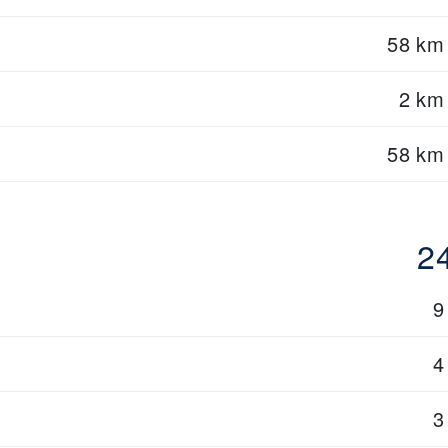
58 km
2 km
58 km
2
9
4
3