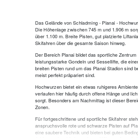
Das Gelände von Schladming - Planai - Hochwurze
Die Höhenlage zwischen 745 m und 1.906 m sorgt
über 1.100 m. Breite Pisten, gut platzierte Lif
Skifahren über die gesamte Saison hinweg.
Der Bereich Planai bildet das sportliche Zentrum 
leistungsstarke Gondeln und Sessellifte, die ein
breiten Pisten rund um das Planai Stadion sind b
meist perfekt präpariert sind.
Hochwurzen bietet ein etwas ruhigeres Ambient
verlaufen hier häufig durch offene Hänge und lic
sorgt. Besonders am Nachmittag ist dieser Bereic
Zonen.
Für fortgeschrittene und sportliche Skifahrer ste
anspruchsvolle rote und schwarze Pisten auf Pla
eine saubere Technik und bieten bei guten Bedin