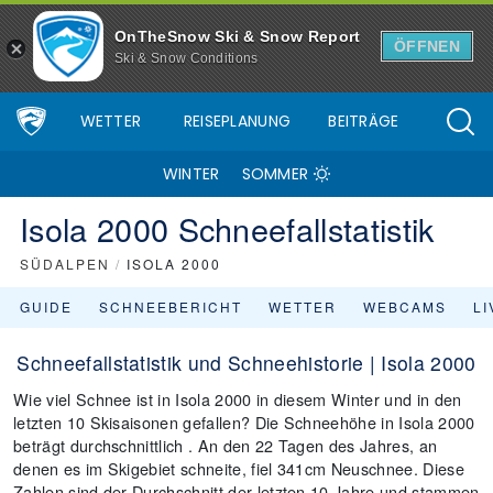
OnTheSnow Ski & Snow Report
ÖFFNEN
Ski & Snow Conditions
WETTER
REISEPLANUNG
BEITRÄGE
WINTER
SOMMER
Isola 2000 Schneefallstatistik
SÜDALPEN
/
ISOLA 2000
GUIDE
SCHNEEBERICHT
WETTER
WEBCAMS
L
Schneefallstatistik und Schneehistorie | Isola 2000
Wie viel Schnee ist in Isola 2000 in diesem Winter und in den
letzten 10 Skisaisonen gefallen? Die Schneehöhe in Isola 2000
beträgt durchschnittlich . An den 22 Tagen des Jahres, an
denen es im Skigebiet schneite, fiel 341cm Neuschnee. Diese
Zahlen sind der Durchschnitt der letzten 10 Jahre und stammen