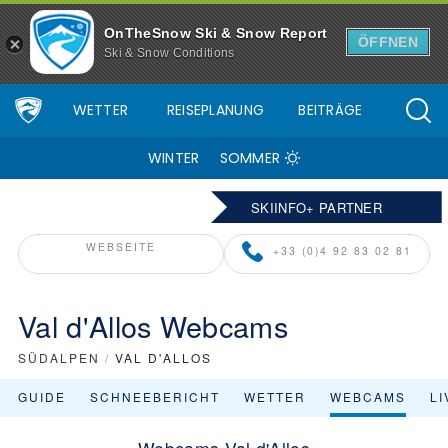
OnTheSnow Ski & Snow Report
ÖFFNEN
Ski & Snow Conditions
WETTER
REISEPLANUNG
BEITRÄGE
WINTER
SOMMER
SKIINFO+ PARTNER
WEBSEITE
+33 (0)4 92 83 02 81
Val d'Allos Webcams
SÜDALPEN
/
VAL D'ALLOS
GUIDE
SCHNEEBERICHT
WETTER
WEBCAMS
L