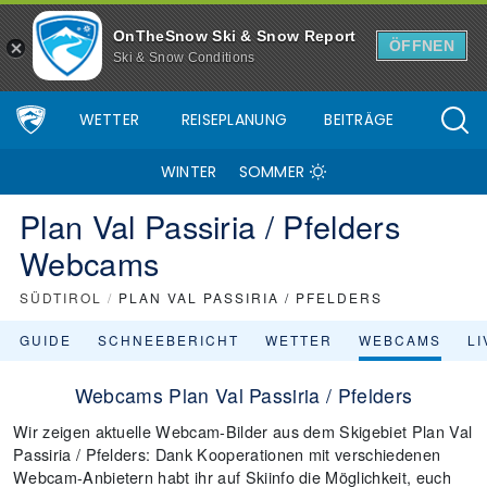
OnTheSnow Ski & Snow Report
ÖFFNEN
Ski & Snow Conditions
WETTER
REISEPLANUNG
BEITRÄGE
WINTER
SOMMER
Plan Val Passiria / Pfelders
Webcams
SÜDTIROL
/
PLAN VAL PASSIRIA / PFELDERS
GUIDE
SCHNEEBERICHT
WETTER
WEBCAMS
L
Webcams Plan Val Passiria / Pfelders
Wir zeigen aktuelle Webcam-Bilder aus dem Skigebiet Plan Val
Passiria / Pfelders: Dank Kooperationen mit verschiedenen
Webcam-Anbietern habt ihr auf Skiinfo die Möglichkeit, euch