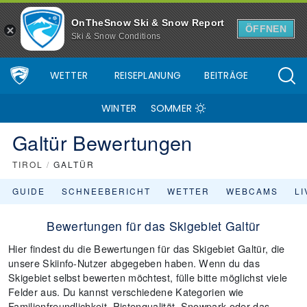
OnTheSnow Ski & Snow Report
ÖFFNEN
Ski & Snow Conditions
WETTER
REISEPLANUNG
BEITRÄGE
WINTER
SOMMER
Galtür Bewertungen
TIROL
/
GALTÜR
GUIDE
SCHNEEBERICHT
WETTER
WEBCAMS
L
Bewertungen für das Skigebiet Galtür
Hier findest du die Bewertungen für das Skigebiet Galtür, die
unsere Skiinfo-Nutzer abgegeben haben. Wenn du das
Skigebiet selbst bewerten möchtest, fülle bitte möglichst viele
Felder aus. Du kannst verschiedene Kategorien wie
Familienfreundlichkeit, Pistenqualität, Snowpark oder das