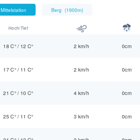
Mittelstation
Berg
(
1900m
)
Hoch/Tief
18 C°
/
12 C°
2 km/h
0cm
17 C°
/
11 C°
2 km/h
0cm
21 C°
/
10 C°
4 km/h
0cm
25 C°
/
11 C°
3 km/h
0cm
21 C°
/
12 C°
3 km/h
0cm