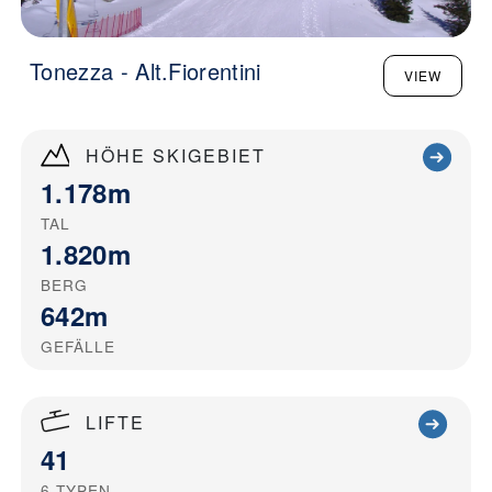
Tonezza - Alt.Fiorentini
VIEW
HÖHE SKIGEBIET
1.178m
TAL
1.820m
BERG
642m
GEFÄLLE
LIFTE
41
6
TYPEN