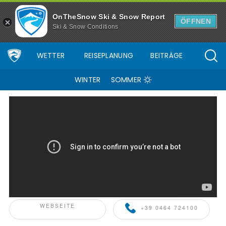
OnTheSnow Ski & Snow Report
ÖFFNEN
Ski & Snow Conditions
WETTER
REISEPLANUNG
BEITRÄGE
WINTER
SOMMER
SKIINFO+ PARTNER
WEBSEITE
+39 0464 724100