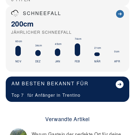
SCHNEEFALL
200cm
JÄHRLICHER SCHNEEFALL
74cm
60cm
45cm
34cm
21cm
0cm
NOV
DEZ
JAN
FEB
MÄR
APR
AM BESTEN BEKANNT FÜR
Top 7
für Anfänger in
Trentino
Verwandte Artikel
Warum Gastein der perfekte Ort für deine