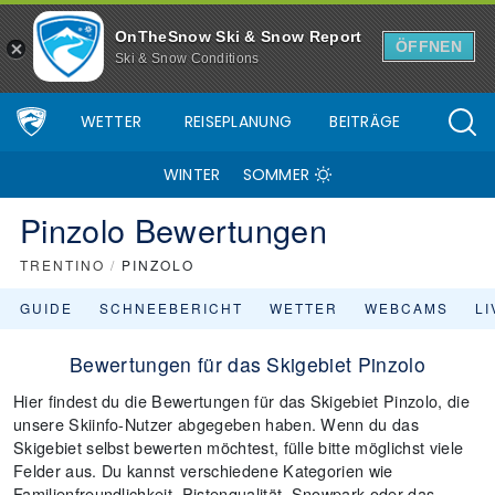
OnTheSnow Ski & Snow Report
ÖFFNEN
Ski & Snow Conditions
WETTER
REISEPLANUNG
BEITRÄGE
WINTER
SOMMER
Pinzolo Bewertungen
TRENTINO
/
PINZOLO
GUIDE
SCHNEEBERICHT
WETTER
WEBCAMS
L
Bewertungen für das Skigebiet Pinzolo
Hier findest du die Bewertungen für das Skigebiet Pinzolo, die
unsere Skiinfo-Nutzer abgegeben haben. Wenn du das
Skigebiet selbst bewerten möchtest, fülle bitte möglichst viele
Felder aus. Du kannst verschiedene Kategorien wie
Familienfreundlichkeit, Pistenqualität, Snowpark oder das