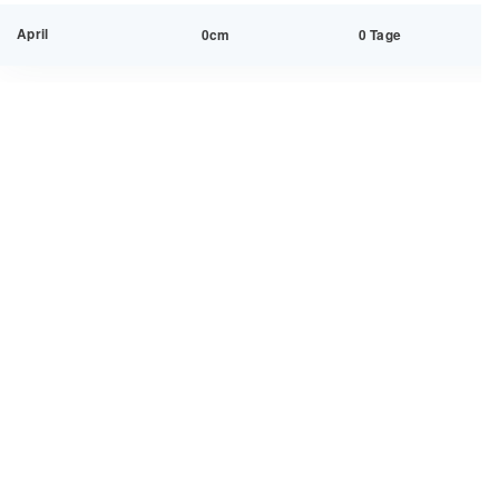
April
0cm
0 Tage