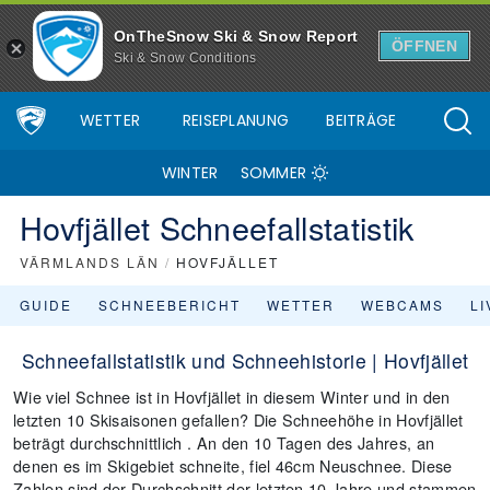
OnTheSnow Ski & Snow Report
ÖFFNEN
Ski & Snow Conditions
WETTER
REISEPLANUNG
BEITRÄGE
WINTER
SOMMER
Hovfjället Schneefallstatistik
VÄRMLANDS LÄN
/
HOVFJÄLLET
GUIDE
SCHNEEBERICHT
WETTER
WEBCAMS
L
Schneefallstatistik und Schneehistorie | Hovfjället
Wie viel Schnee ist in Hovfjället in diesem Winter und in den
letzten 10 Skisaisonen gefallen? Die Schneehöhe in Hovfjället
beträgt durchschnittlich . An den 10 Tagen des Jahres, an
denen es im Skigebiet schneite, fiel 46cm Neuschnee. Diese
Zahlen sind der Durchschnitt der letzten 10 Jahre und stammen