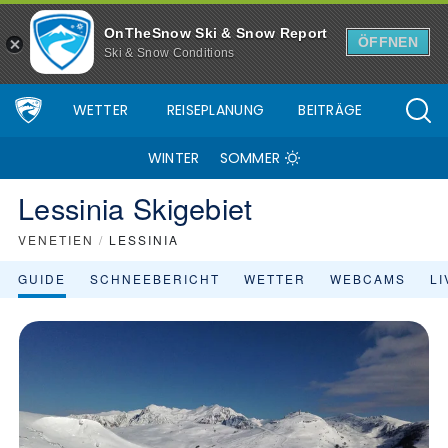
Skigebiet Lessinia - Skiinfo.de
OnTheSnow Ski & Snow Report
ÖFFNEN
Ski & Snow Conditions
WETTER
REISEPLANUNG
BEITRÄGE
WINTER
SOMMER
Lessinia Skigebiet
VENETIEN
/
LESSINIA
GUIDE
SCHNEEBERICHT
WETTER
WEBCAMS
L