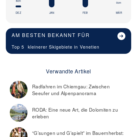
8cm
0cm
DEZ
JAN
FEB
MÄR
AM BESTEN BEKANNT FÜR
Top 5
kleinerer Skigebiete in
Venetien
Verwandte Artikel
Radfahren im Chiemgau: Zwischen
Seeufer und Alpenpanorama
RODA: Eine neue Art, die Dolomiten zu
erleben
“G’sungen und G’spielt” im Bauernherbst: