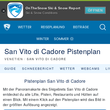
OnTheSnow Ski & Snow Report
ÖFFNEN
Ski & Snow Conditions
WETTER
REISEPLANUNG
BEITRÄGE
WINTER
SOMMER
San Vito di Cadore Pistenplan
VENETIEN
/
SAN VITO DI CADORE
GUIDE
SCHNEEBERICHT
WETTER
WEBCAMS
L
Pistenplan San Vito di Cadore
Mit der Panoramakarte des Skigebiets San Vito di Cadore
entdeckst du alle Lifte, Pisten, Restaurants und Hütten auf
einen Blick. Mit einem Klick auf den Pistenplan wird das Bild in
der größten Auflösung angezeigt.