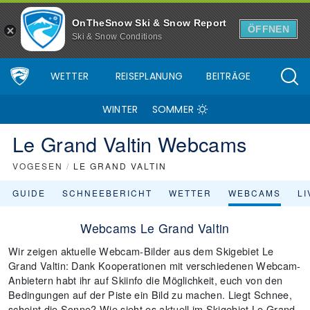
OnTheSnow Ski & Snow Report
ÖFFNEN
Ski & Snow Conditions
WETTER
REISEPLANUNG
BEITRÄGE
WINTER
SOMMER
Le Grand Valtin Webcams
VOGESEN
/
LE GRAND VALTIN
GUIDE
SCHNEEBERICHT
WETTER
WEBCAMS
L
Webcams Le Grand Valtin
Wir zeigen aktuelle Webcam-Bilder aus dem Skigebiet Le
Grand Valtin: Dank Kooperationen mit verschiedenen Webcam-
Anbietern habt ihr auf Skiinfo die Möglichkeit, euch von den
Bedingungen auf der Piste ein Bild zu machen. Liegt Schnee,
scheint die Sonne? Wie sieht es aktuell im Skigebiet Le Grand