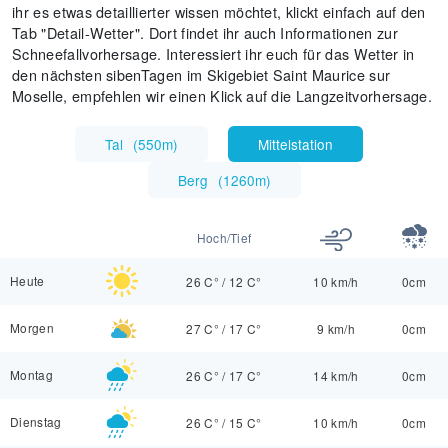
ihr es etwas detaillierter wissen möchtet, klickt einfach auf den
Tab "Detail-Wetter". Dort findet ihr auch Informationen zur
Schneefallvorhersage. Interessiert ihr euch für das Wetter in
den nächsten sibenTagen im Skigebiet Saint Maurice sur
Moselle, empfehlen wir einen Klick auf die Langzeitvorhersage.
Tal
(
550m
)
Mittelstation
Berg
(
1260m
)
Hoch/Tief
Heute
26 C°
/
12 C°
10 km/h
0cm
Morgen
27 C°
/
17 C°
9 km/h
0cm
Montag
26 C°
/
17 C°
14 km/h
0cm
Dienstag
26 C°
/
15 C°
10 km/h
0cm