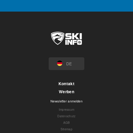
DE
Kontakt
Werben
Newsletter anmelden
Impressum
Datenschutz
AGB
Sitemap