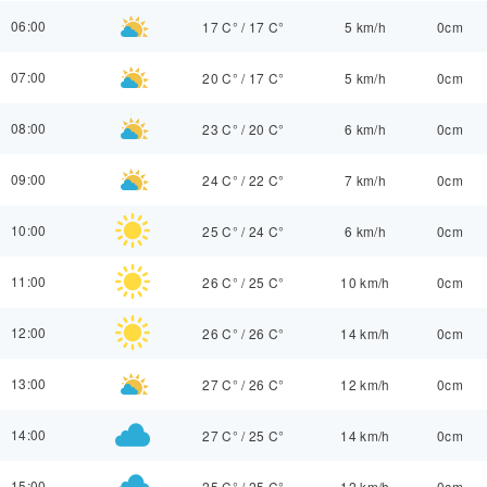
06:00
17 C°
/
17 C°
5 km/h
0cm
07:00
20 C°
/
17 C°
5 km/h
0cm
08:00
23 C°
/
20 C°
6 km/h
0cm
09:00
24 C°
/
22 C°
7 km/h
0cm
10:00
25 C°
/
24 C°
6 km/h
0cm
11:00
26 C°
/
25 C°
10 km/h
0cm
12:00
26 C°
/
26 C°
14 km/h
0cm
13:00
27 C°
/
26 C°
12 km/h
0cm
14:00
27 C°
/
25 C°
14 km/h
0cm
15:00
25 C°
/
25 C°
12 km/h
0cm