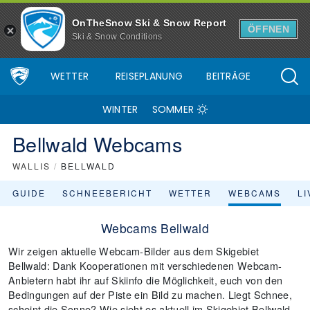
OnTheSnow Ski & Snow Report
ÖFFNEN
Ski & Snow Conditions
WETTER
REISEPLANUNG
BEITRÄGE
WINTER
SOMMER
Bellwald Webcams
WALLIS
/
BELLWALD
GUIDE
SCHNEEBERICHT
WETTER
WEBCAMS
L
Webcams Bellwald
Wir zeigen aktuelle Webcam-Bilder aus dem Skigebiet
Bellwald: Dank Kooperationen mit verschiedenen Webcam-
Anbietern habt ihr auf Skiinfo die Möglichkeit, euch von den
Bedingungen auf der Piste ein Bild zu machen. Liegt Schnee,
scheint die Sonne? Wie sieht es aktuell im Skigebiet Bellwald