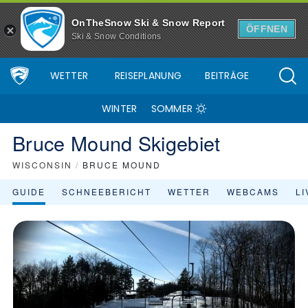
Skigebiet Bruce Mound - Skiinfo.de
OnTheSnow Ski & Snow Report
ÖFFNEN
Ski & Snow Conditions
WETTER
REISEPLANUNG
BEITRÄGE
WINTER
SOMMER
Bruce Mound Skigebiet
WISCONSIN
/
BRUCE MOUND
GUIDE
SCHNEEBERICHT
WETTER
WEBCAMS
L