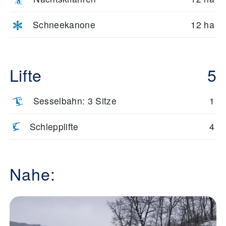
Schneekanone
12 ha
Lifte
5
Sesselbahn: 3 Sitze
1
Schlepplifte
4
Nahe: