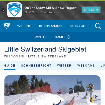
OnTheSnow Ski & Snow Report
ÖFFNEN
Ski & Snow Conditions
WETTER
REISEPLANUNG
BEITRÄGE
WINTER
SOMMER
Little Switzerland Skigebiet
WISCONSIN
/
LITTLE SWITZERLAND
GUIDE
SCHNEEBERICHT
WETTER
WEBCAMS
L