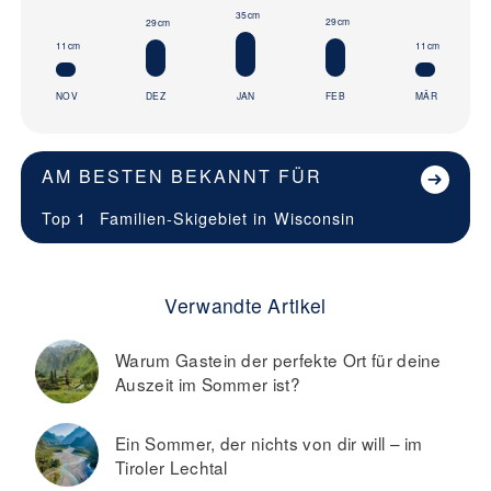
35cm
29cm
29cm
11cm
11cm
NOV
DEZ
JAN
FEB
MÄR
AM BESTEN BEKANNT FÜR
Top 1
Familien-Skigebiet in
Wisconsin
Verwandte Artikel
Warum Gastein der perfekte Ort für deine
Auszeit im Sommer ist?
Ein Sommer, der nichts von dir will – im
Tiroler Lechtal