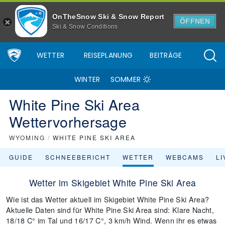
OnTheSnow Ski & Snow Report
ÖFFNEN
Ski & Snow Conditions
WETTER
REISEPLANUNG
BEITRÄGE
WINTER
SOMMER
White Pine Ski Area
Wettervorhersage
WYOMING
/
WHITE PINE SKI AREA
GUIDE
SCHNEEBERICHT
WETTER
WEBCAMS
L
Wetter im Skigebiet White Pine Ski Area
Wie ist das Wetter aktuell im Skigebiet White Pine Ski Area?
Aktuelle Daten sind für White Pine Ski Area sind: Klare Nacht,
18/18 C° im Tal und 16/17 C°, 3 km/h Wind. Wenn ihr es etwas