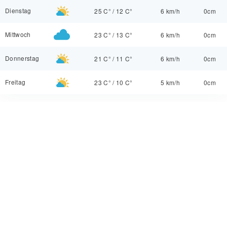
Dienstag
25 C°
/
12 C°
6 km/h
0cm
Mittwoch
23 C°
/
13 C°
6 km/h
0cm
Donnerstag
21 C°
/
11 C°
6 km/h
0cm
Freitag
23 C°
/
10 C°
5 km/h
0cm