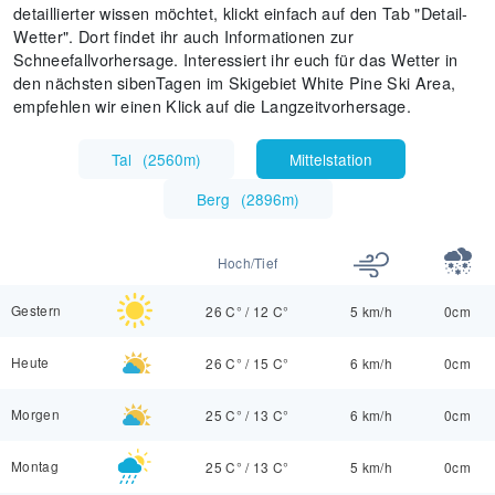
detaillierter wissen möchtet, klickt einfach auf den Tab "Detail-
Wetter". Dort findet ihr auch Informationen zur
Schneefallvorhersage. Interessiert ihr euch für das Wetter in
den nächsten sibenTagen im Skigebiet White Pine Ski Area,
empfehlen wir einen Klick auf die Langzeitvorhersage.
Tal
(
2560m
)
Mittelstation
Berg
(
2896m
)
Hoch/Tief
Gestern
26 C°
/
12 C°
5 km/h
0cm
Heute
26 C°
/
15 C°
6 km/h
0cm
Morgen
25 C°
/
13 C°
6 km/h
0cm
Montag
25 C°
/
13 C°
5 km/h
0cm