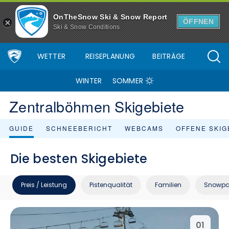
OnTheSnow Ski & Snow Report
ÖFFNEN
Ski & Snow Conditions
WETTER
REISEPLANUNG
BEITRÄGE
WINTER
SOMMER
Zentralböhmen Skigebiete
GUIDE
SCHNEEBERICHT
WEBCAMS
OFFENE SKIG
Die besten Skigebiete
Preis / Leistung
Pistenqualität
Familien
Snowpa
01