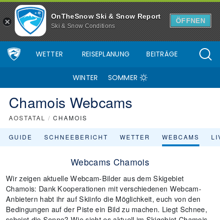
OnTheSnow Ski & Snow Report
ÖFFNEN
Ski & Snow Conditions
WETTER
REISEPLANUNG
BEITRÄGE
WINTER
SOMMER
Chamois Webcams
AOSTATAL
/
CHAMOIS
GUIDE
SCHNEEBERICHT
WETTER
WEBCAMS
L
Webcams Chamois
Wir zeigen aktuelle Webcam-Bilder aus dem Skigebiet
Chamois: Dank Kooperationen mit verschiedenen Webcam-
Anbietern habt ihr auf Skiinfo die Möglichkeit, euch von den
Bedingungen auf der Piste ein Bild zu machen. Liegt Schnee,
scheint die Sonne? Wie sieht es aktuell im Skigebiet Chamois