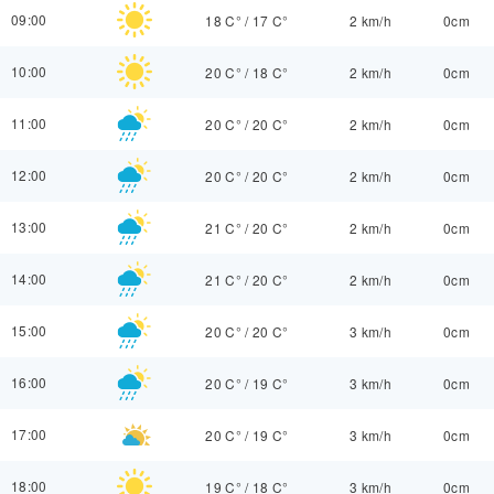
09:00
18 C°
/
17 C°
2 km/h
0cm
10:00
20 C°
/
18 C°
2 km/h
0cm
11:00
20 C°
/
20 C°
2 km/h
0cm
12:00
20 C°
/
20 C°
2 km/h
0cm
13:00
21 C°
/
20 C°
2 km/h
0cm
14:00
21 C°
/
20 C°
2 km/h
0cm
15:00
20 C°
/
20 C°
3 km/h
0cm
16:00
20 C°
/
19 C°
3 km/h
0cm
17:00
20 C°
/
19 C°
3 km/h
0cm
18:00
19 C°
/
18 C°
3 km/h
0cm