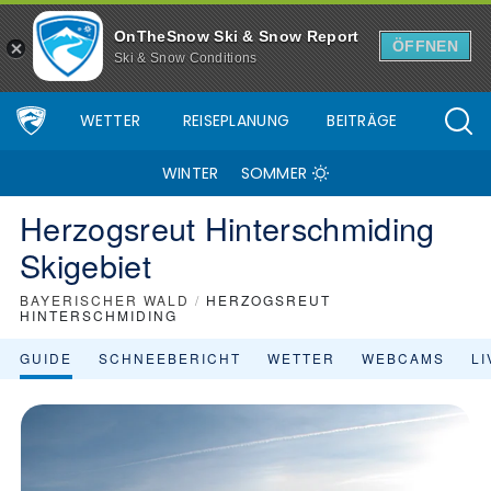
Skigebiet Herzogsreut Hinterschmiding - Skiinfo.de
OnTheSnow Ski & Snow Report
ÖFFNEN
Ski & Snow Conditions
WETTER
REISEPLANUNG
BEITRÄGE
WINTER
SOMMER
Herzogsreut Hinterschmiding
Skigebiet
BAYERISCHER WALD
/
HERZOGSREUT
HINTERSCHMIDING
GUIDE
SCHNEEBERICHT
WETTER
WEBCAMS
L