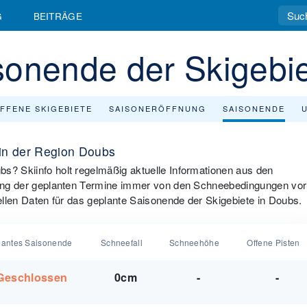
G
BEITRÄGE
sonende der Skigebie
FFENE SKIGEBIETE
SAISONERÖFFNUNG
SAISONENDE
 in der Region Doubs
bs? Skiinfo holt regelmäßig aktuelle Informationen aus den
ltung der geplanten Termine immer von den Schneebedingungen vor
uellen Daten für das geplante Saisonende der Skigebiete in Doubs.
lantes Saisonende
Schneefall
Schneehöhe
Offene Pisten
Geschlossen
0cm
-
-