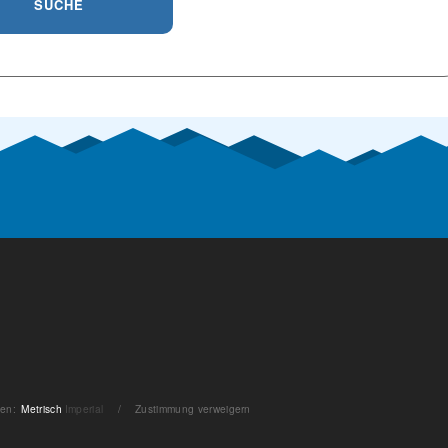
SUCHE
ten
:
Metrisch
Imperial
/
Zustimmung verweigern