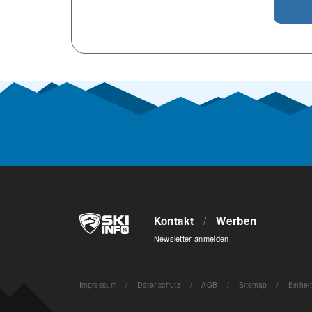
Kontakt
/
Werben
Newsletter anmelden
Impressum
/
Datenschutz
/
AGB
/
Sitemap
/
Einhei