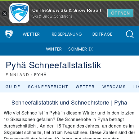
OnTheSnow Ski & Snow Report
ÖFFNEN
Ski & Snow Conditions
WETTER
REISEPLANUNG
BEITRÄGE
WINTER
SOMMER
Pyhä Schneefallstatistik
FINNLAND
/
PYHÄ
GUIDE
SCHNEEBERICHT
WETTER
WEBCAMS
L
Schneefallstatistik und Schneehistorie | Pyhä
Wie viel Schnee ist in Pyhä in diesem Winter und in den letzten
10 Skisaisonen gefallen? Die Schneehöhe in Pyhä beträgt
durchschnittlich . An den 15 Tagen des Jahres, an denen es im
Skigebiet schneite, fiel 51cm Neuschnee. Diese Zahlen sind der
Durchschnitt der letzten 10 Jahre und stammen von den