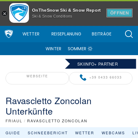
OnTheSnow Ski & Snow Report
ÖFFNEN
Ski & Snow Conditions
WETTER
REISEPLANUNG
BEITRÄGE
WINTER
SOMMER
SKIINFO+ PARTNER
WEBSEITE
+39 0433 66033
Ravascletto Zoncolan
Unterkünfte
FRIAUL
/
RAVASCLETTO ZONCOLAN
GUIDE
SCHNEEBERICHT
WETTER
WEBCAMS
L