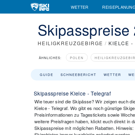
WETTER
REISEPLANUN
Skipasspreise 
HEILIGKREUZGEBIRGE
/
KIELCE 
ÄHNLICHES:
POLEN
HEILIGKREUZGEBI
GUIDE
SCHNEEBERICHT
WETTER
WE
Skipasspreise Kielce - Telegraf
Wie teuer sind die Skipässe? Wir zeigen euch di
Kielce - Telegraf. Wo gibt es noch günstige Skige
Preisinformationen zu Tagestickets sowie Wochen
weitere Preisfragen haben, klickt euch direkt in d
Skipasspreise mit möglichen Rabatten. Hinweis
Skigebieten immer kurzfristig geändert werden.