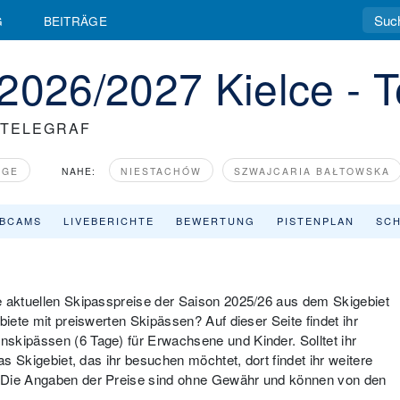
G
BEITRÄGE
2026/2027 Kielce - T
- TELEGRAF
RGE
NAHE:
NIESTACHÓW
SZWAJCARIA BAŁTOWSKA
BCAMS
LIVEBERICHTE
BEWERTUNG
PISTENPLAN
SCH
e aktuellen Skipasspreise der Saison 2025/26 aus dem Skigebiet
biete mit preiswerten Skipässen? Auf dieser Seite findet ihr
skipässen (6 Tage) für Erwachsene und Kinder. Solltet ihr
as Skigebiet, das ihr besuchen möchtet, dort findet ihr weitere
: Die Angaben der Preise sind ohne Gewähr und können von den