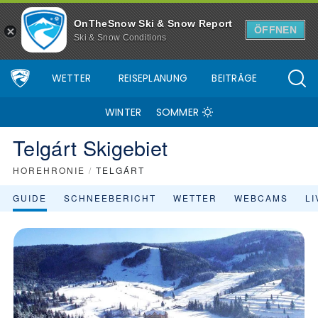
Skigebiet Telgárt - Skiinfo.de
OnTheSnow Ski & Snow Report
ÖFFNEN
Ski & Snow Conditions
WETTER
REISEPLANUNG
BEITRÄGE
WINTER
SOMMER
Telgárt Skigebiet
HOREHRONIE
/
TELGÁRT
GUIDE
SCHNEEBERICHT
WETTER
WEBCAMS
L