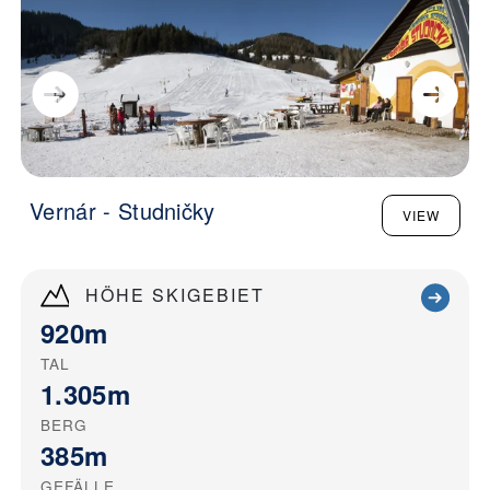
Vernár - Studničky
VIEW
HÖHE SKIGEBIET
920m
TAL
1.305m
BERG
385m
GEFÄLLE