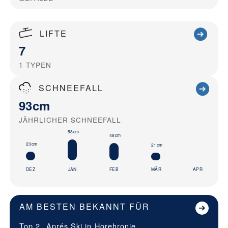
LIFTE
7
1
TYPEN
SCHNEEFALL
93cm
JÄHRLICHER SCHNEEFALL
58cm
48cm
23cm
21cm
DEZ
JAN
FEB
MÄR
APR
AM BESTEN BEKANNT FÜR
Top 2
Aprés Ski in
Horehronie