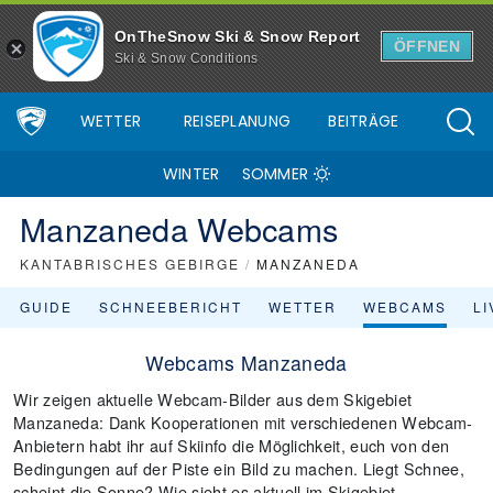
OnTheSnow Ski & Snow Report
ÖFFNEN
Ski & Snow Conditions
WETTER
REISEPLANUNG
BEITRÄGE
WINTER
SOMMER
Manzaneda Webcams
KANTABRISCHES GEBIRGE
/
MANZANEDA
GUIDE
SCHNEEBERICHT
WETTER
WEBCAMS
L
Webcams Manzaneda
Wir zeigen aktuelle Webcam-Bilder aus dem Skigebiet
Manzaneda: Dank Kooperationen mit verschiedenen Webcam-
Anbietern habt ihr auf Skiinfo die Möglichkeit, euch von den
Bedingungen auf der Piste ein Bild zu machen. Liegt Schnee,
scheint die Sonne? Wie sieht es aktuell im Skigebiet