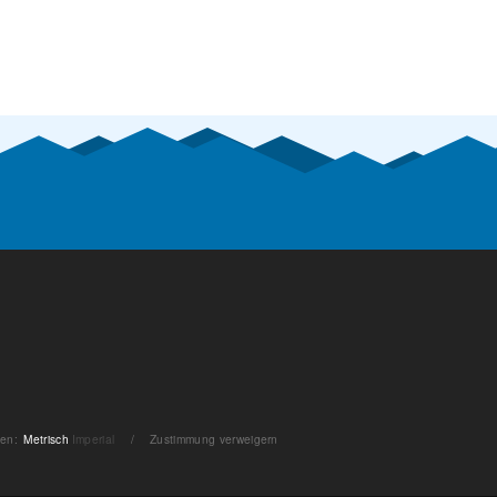
ten
:
Metrisch
Imperial
/
Zustimmung verweigern