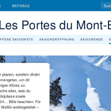
G
BEITRÄGE
 Les Portes du Mont-
FFENE SKIGEBIETE
SAISONERÖFFNUNG
SAISONENDE
r planen, sondern direkt
mengetan, um dir
nigen Klicks zu
uche alles, was du
 Skipässe sowie
Ort… Bitte beachten: Für
 WeSki weitergeleitet –