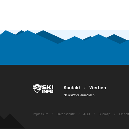
Kontakt
/
Werben
Newsletter anmelden
Impressum
/
Datenschutz
/
AGB
/
Sitemap
/
Einhei