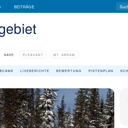
G
BEITRÄGE
gebiet
NAHE:
PLEASANT
MT. ABRAM
BCAMS
LIVEBERICHTE
BEWERTUNG
PISTENPLAN
SCH