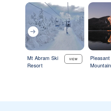
Mt Abram Ski
Pleasant
VIEW
Resort
Mountai