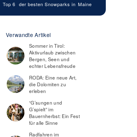
Top 6
der besten Snowparks in
Maine
Verwandte Artikel
Sommer in Tirol:
Aktivurlaub zwischen
Bergen, Seen und
echter Lebensfreude
RODA: Eine neue Art,
die Dolomiten zu
erleben
“G’sungen und
G’spielt” im
Bauernherbst: Ein Fest
für alle Sinne
Radfahren im