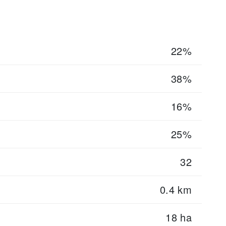
22%
38%
16%
25%
32
0.4 km
18 ha