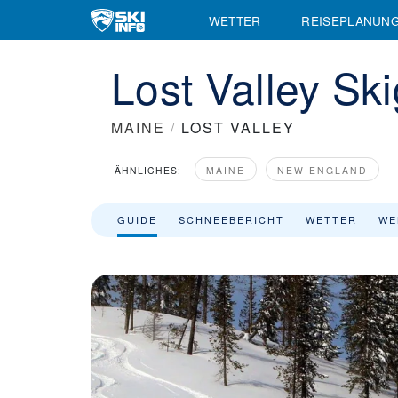
Skigebiet Lost Valley - Skiinfo.de
WETTER
REISEPLANUN
Lost Valley Ski
MAINE
/
LOST VALLEY
ÄHNLICHES:
MAINE
NEW ENGLAND
GUIDE
SCHNEEBERICHT
WETTER
WE