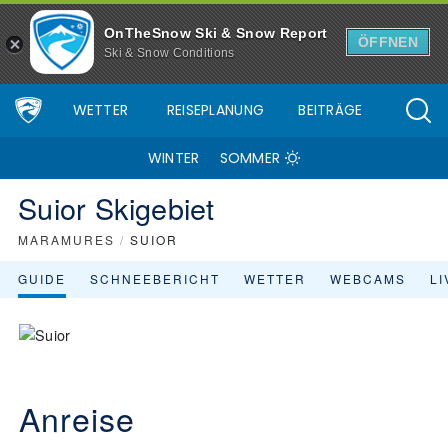
OnTheSnow Ski & Snow Report
ÖFFNEN
Ski & Snow Conditions
WETTER
REISEPLANUNG
BEITRÄGE
WINTER
SOMMER
Suior Skigebiet
MARAMURES
/
SUIOR
GUIDE
SCHNEEBERICHT
WETTER
WEBCAMS
L
Anreise