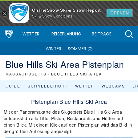
OnTheSnow Ski & Snow Report
ÖFFNEN
Ski & Snow Conditions
WETTER
REISEPLANUNG
BEITRÄGE
WINTER
SOMMER
Blue Hills Ski Area Pistenplan
MASSACHUSETTS
/
BLUE HILLS SKI AREA
GUIDE
SCHNEEBERICHT
WETTER
WEBCAMS
L
Pistenplan Blue Hills Ski Area
Mit der Panoramakarte des Skigebiets Blue Hills Ski Area
entdeckst du alle Lifte, Pisten, Restaurants und Hütten auf
einen Blick. Mit einem Klick auf den Pistenplan wird das Bild in
der größten Auflösung angezeigt.