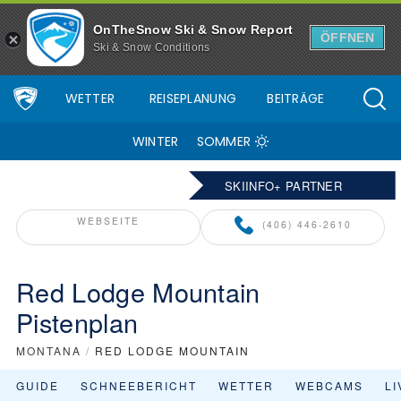
OnTheSnow Ski & Snow Report
ÖFFNEN
Ski & Snow Conditions
WETTER
REISEPLANUNG
BEITRÄGE
WINTER
SOMMER
SKIINFO+ PARTNER
WEBSEITE
(406) 446-2610
Red Lodge Mountain
Pistenplan
MONTANA
/
RED LODGE MOUNTAIN
GUIDE
SCHNEEBERICHT
WETTER
WEBCAMS
L