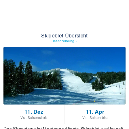
Skigebiet Übersicht
Beschreibung
»
11. Dez
11. Apr
Vsl. Saisonstart:
Vsl. Saison bis:
Das Showdown ist Montanas älteste Skigebiet und ist seit