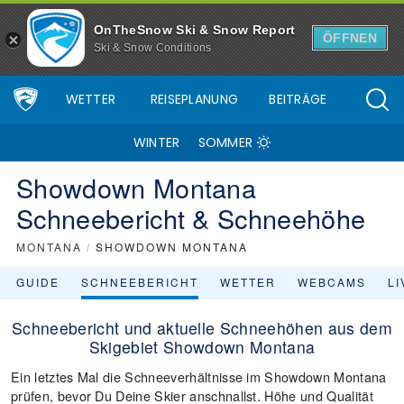
OnTheSnow Ski & Snow Report
ÖFFNEN
Ski & Snow Conditions
WETTER
REISEPLANUNG
BEITRÄGE
WINTER
SOMMER
Showdown Montana
Schneebericht & Schneehöhe
MONTANA
/
SHOWDOWN MONTANA
GUIDE
SCHNEEBERICHT
WETTER
WEBCAMS
L
Schneebericht und aktuelle Schneehöhen aus dem
Skigebiet Showdown Montana
Ein letztes Mal die Schneeverhältnisse im Showdown Montana
prüfen, bevor Du Deine Skier anschnallst. Höhe und Qualität