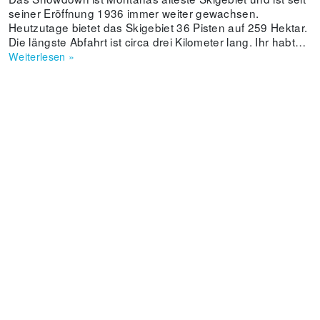
seiner Eröffnung 1936 immer weiter gewachsen.
Heutzutage bietet das Skigebiet 36 Pisten auf 259 Hektar.
Die längste Abfahrt ist circa drei Kilometer lang. Ihr habt
die Möglichkeit zum Tree Skiing, aber auch ein paar steile
Weiterlesen
»
Buckelpisten warten auf euch. Die circa 600 Zentimeter
Schnee, welche hier durchschnittlich pro Jahr fallen,
machen auch die Powderfreunde froh. Die Mitarbeiter des
Skigebiets sind immer freundlich und verschaffen euch so
ein Ski- und Snowboarderlebnis, dass ihr nicht vergessen
werdet.