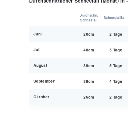
Durchschnittlicher Schneefall (Monat) in
Durchschn.
Schneefalltage:
Schneefall
Juni
20cm
2 Tage
Juli
48cm
5 Tage
August
39cm
5 Tage
September
39cm
4 Tage
Oktober
26cm
2 Tage