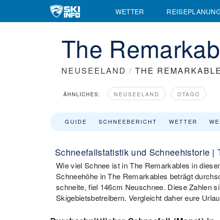
WETTER
REISEPLANUN
The Remarkable
NEUSEELAND
/
THE REMARKABL
ÄHNLICHES:
NEUSEELAND
OTAGO
GUIDE
SCHNEEBERICHT
WETTER
WE
Schneefallstatistik und Schneehistorie 
Wie viel Schnee ist in The Remarkables in diesem
Schneehöhe in The Remarkables beträgt durchsch
schneite, fiel 146cm Neuschnee. Diese Zahlen s
Skigebietsbetreibern. Vergleicht daher eure Urla