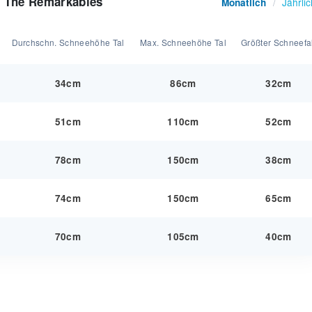
 - The Remarkables
Jährlic
Monatlich
/
Durchschn. Schneehöhe Tal
Max. Schneehöhe Tal
Größter Schneefal
34cm
86cm
32cm
51cm
110cm
52cm
78cm
150cm
38cm
74cm
150cm
65cm
70cm
105cm
40cm