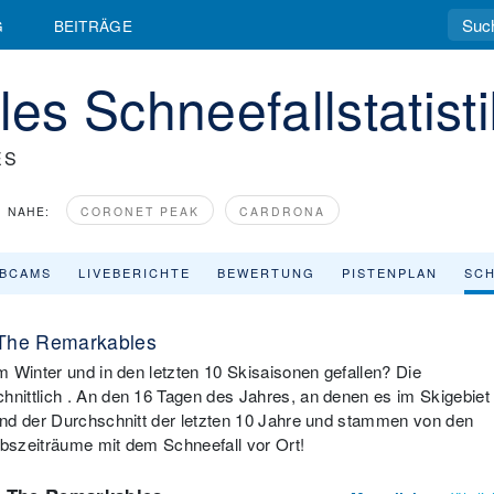
G
BEITRÄGE
s Schneefallstatisti
ES
NAHE:
CORONET PEAK
CARDRONA
BCAMS
LIVEBERICHTE
BEWERTUNG
PISTENPLAN
SCH
| The Remarkables
 Winter und in den letzten 10 Skisaisonen gefallen? Die
nittlich . An den 16 Tagen des Jahres, an denen es im Skigebiet
ind der Durchschnitt der letzten 10 Jahre und stammen von den
ubszeiträume mit dem Schneefall vor Ort!