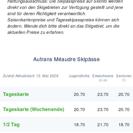
Haftungsausschluss: Die Skipasspreise auf Skiinfo werden
direkt von den Skigebieten zur Verfügung gestellt und jene
sind für deren Richtigkeit verantwortlich.
Saisonkartenpreise und Tagesskipasspreise können sich
ändern. Wende dich bitte direkt an das Skigebiet, um die
aktuellen Preise zu erfahren.
Autrans Méaudre Skipässe
Zuletzt Aktualisiert:
13. Mai 2026
Jugendliche
Erwachsene
Senioren
20-69
70
Tageskarte
20.70
23.70
20.70
Tageskarte (Wochenende)
20.70
23.70
20.70
1/2 Tag
18.70
21.70
18.70