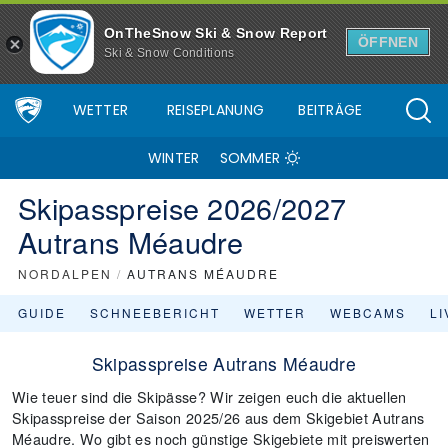
OnTheSnow Ski & Snow Report
ÖFFNEN
Ski & Snow Conditions
WETTER
REISEPLANUNG
BEITRÄGE
WINTER
SOMMER
Skipasspreise 2026/2027
Autrans Méaudre
NORDALPEN
/
AUTRANS MÉAUDRE
GUIDE
SCHNEEBERICHT
WETTER
WEBCAMS
L
Skipasspreise Autrans Méaudre
Wie teuer sind die Skipässe? Wir zeigen euch die aktuellen
Skipasspreise der Saison 2025/26 aus dem Skigebiet Autrans
Méaudre. Wo gibt es noch günstige Skigebiete mit preiswerten