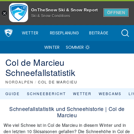
OnTheSnow Ski & Snow Report
ÖFFNEN
Ski & Snow Conditions
WETTER
REISEPLANUNG
BEITRÄGE
WINTER
SOMMER
Col de Marcieu
Schneefallstatistik
NORDALPEN
/
COL DE MARCIEU
GUIDE
SCHNEEBERICHT
WETTER
WEBCAMS
L
Schneefallstatistik und Schneehistorie | Col de
Marcieu
Wie viel Schnee ist in Col de Marcieu in diesem Winter und in
den letzten 10 Skisaisonen gefallen? Die Schneehöhe in Col de