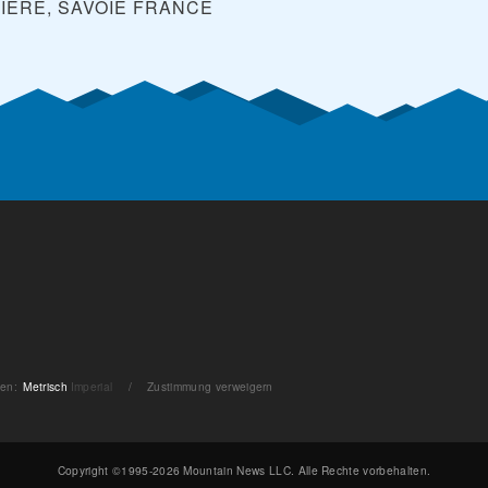
IERE, SAVOIE
FRANCE
ten
:
Metrisch
Imperial
/
Zustimmung verweigern
Copyright ©1995-2026 Mountain News LLC. Alle Rechte vorbehalten.