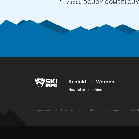
73260 DOUCY COMBELOUV
Kontakt
/
Werben
Newsletter anmelden
Impressum
/
Datenschutz
/
AGB
/
Sitemap
/
Einhei