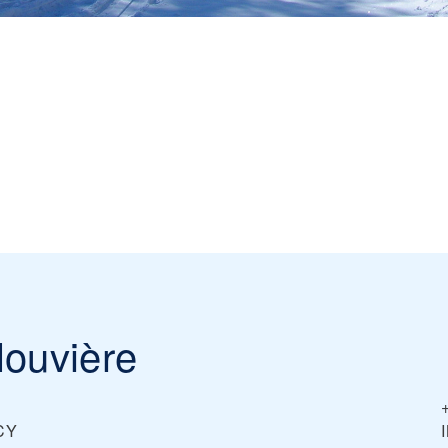
ouvière
CY