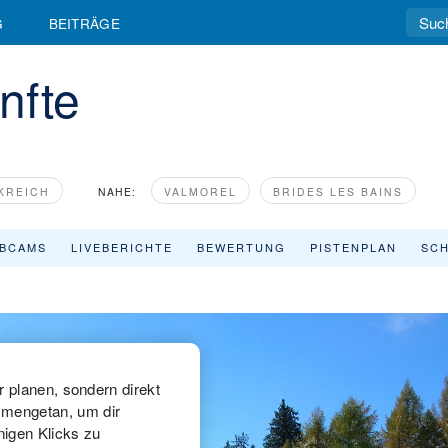
G
BEITRÄGE
nfte
KREICH
NAHE:
VALMOREL
BRIDES LES BAINS
BCAMS
LIVEBERICHTE
BEWERTUNG
PISTENPLAN
SCH
r planen, sondern direkt
mengetan, um dir
nigen Klicks zu