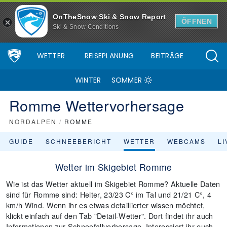
OnTheSnow Ski & Snow Report
ÖFFNEN
Ski & Snow Conditions
WETTER
REISEPLANUNG
BEITRÄGE
WINTER
SOMMER
Romme Wettervorhersage
NORDALPEN
/
ROMME
GUIDE
SCHNEEBERICHT
WETTER
WEBCAMS
L
Wetter im Skigebiet Romme
Wie ist das Wetter aktuell im Skigebiet Romme? Aktuelle Daten
sind für Romme sind: Heiter, 23/23 C° im Tal und 21/21 C°, 4
km/h Wind. Wenn ihr es etwas detaillierter wissen möchtet,
klickt einfach auf den Tab "Detail-Wetter". Dort findet ihr auch
Informationen zur Schneefallvorhersage. Interessiert ihr euch