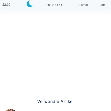
22:00
18 C°
/
17 C°
2 km/h
0cm
Verwandte Artikel