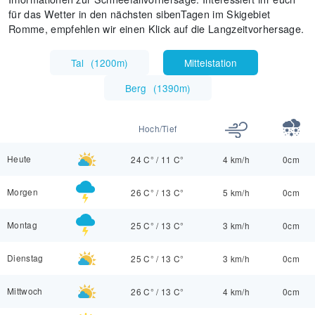
für das Wetter in den nächsten sibenTagen im Skigebiet
Romme, empfehlen wir einen Klick auf die Langzeitvorhersage.
Tal
(
1200m
)
Mittelstation
Berg
(
1390m
)
Hoch/Tief
Heute
24 C°
/
11 C°
4 km/h
0cm
Morgen
26 C°
/
13 C°
5 km/h
0cm
Montag
25 C°
/
13 C°
3 km/h
0cm
Dienstag
25 C°
/
13 C°
3 km/h
0cm
Mittwoch
26 C°
/
13 C°
4 km/h
0cm