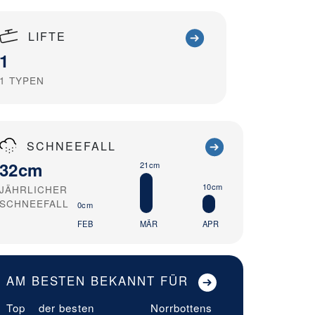
LIFTE
1
1
TYPEN
SCHNEEFALL
32cm
21cm
10cm
JÄHRLICHER
SCHNEEFALL
0cm
FEB
MÄR
APR
AM BESTEN BEKANNT FÜR
Top
der besten
Norrbottens