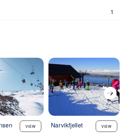
1
nsen
Narvikfjellet
Må
VIEW
VIEW