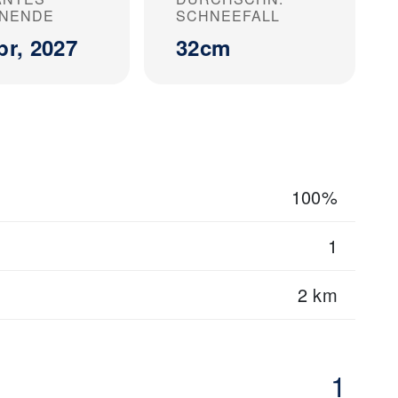
ONENDE
SCHNEEFALL
pr, 2027
32cm
100%
1
2 km
1