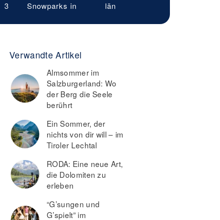
3
Snowparks in
län
Verwandte Artikel
Almsommer im
Salzburgerland: Wo
der Berg die Seele
berührt
Ein Sommer, der
nichts von dir will – im
Tiroler Lechtal
RODA: Eine neue Art,
die Dolomiten zu
erleben
“G’sungen und
G’spielt” im