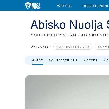
WETTER
REISEPLANUN
Abisko Nuolja 
NORRBOTTENS LÄN
/
ABISKO NU
ÄHNLICHES:
NORRBOTTENS LÄN
SCHW
GUIDE
SCHNEEBERICHT
WETTER
WE