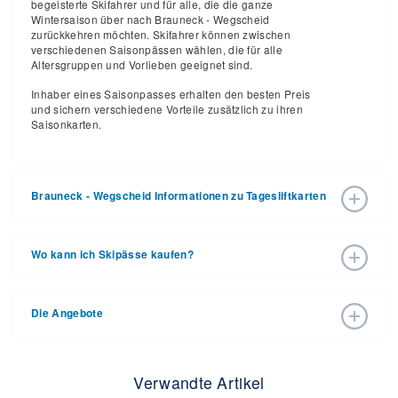
begeisterte Skifahrer und für alle, die die ganze
Wintersaison über nach Brauneck - Wegscheid
zurückkehren möchten. Skifahrer können zwischen
verschiedenen Saisonpässen wählen, die für alle
Altersgruppen und Vorlieben geeignet sind.
Inhaber eines Saisonpasses erhalten den besten Preis
und sichern verschiedene Vorteile zusätzlich zu ihren
Saisonkarten.
Brauneck - Wegscheid Informationen zu Tagesliftkarten
Brauneck - Wegscheid hat die Liftkartenpreise für die
Skisaison 2026 – 2027 mit Eröffnungsdatum 12. Dez 2026
Wo kann ich Skipässe kaufen?
und Schließungsdatum 28. Mär 2027 bekannt gegeben.
Mit den 20 Abfahrten und 15 Liften ist es eine großartige
Skipässe können online über die Website des Skigebiets
Gelegenheit, diese Skisaison zu genießen.
oder persönlich an einer Kasse im Skigebiet erworben
Die Angebote
werden. Für ausführliche Informationen rufen Sie bitte +49
Die Tagesskipässe für die Skisaison 2026 – 2027 variieren
(0) 8042 503940 an.
je nach Datum, Alter und Anzahl der Tage. Es gilt zu
Am besten sparst du, wenn du deine Skipässe immer im
beachten, dass die Preise für Frühbucherkarten in der
direkt im Voraus kaufst. Wir empfehlen, auf der
Regel von den Top-Saisonpreisen abweichen.
Sonderseite des Resorts nach allen möglichen Angeboten
Verwandte Artikel
zu suchen, einschließlich Einzelhandels-, Unterkunfts- und