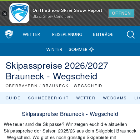
OnTheSnow Ski & Snow Report
ÖFFNEN
Ski & Snow Conditions
WETTER
REISEPLANUNG
BEITRÄGE
WINTER
SOMMER
Skipasspreise 2026/2027
Brauneck - Wegscheid
OBERBAYERN
/
BRAUNECK - WEGSCHEID
GUIDE
SCHNEEBERICHT
WETTER
WEBCAMS
L
Skipasspreise Brauneck - Wegscheid
Wie teuer sind die Skipässe? Wir zeigen euch die aktuellen
Skipasspreise der Saison 2025/26 aus dem Skigebiet Brauneck
- Wegscheid. Wo gibt es noch günstige Skigebiete mit