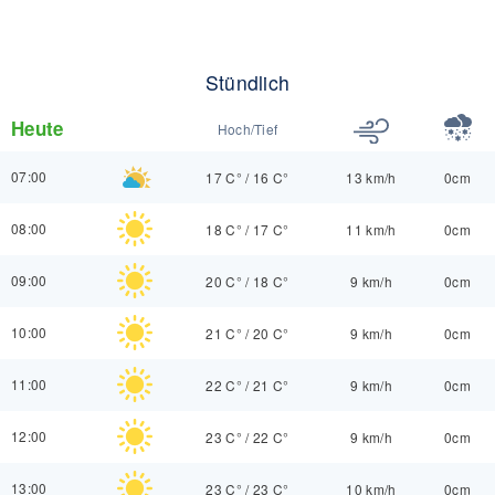
Stündlich
Heute
Hoch/Tief
07:00
17 C°
/
16 C°
13 km/h
0cm
08:00
18 C°
/
17 C°
11 km/h
0cm
09:00
20 C°
/
18 C°
9 km/h
0cm
10:00
21 C°
/
20 C°
9 km/h
0cm
11:00
22 C°
/
21 C°
9 km/h
0cm
12:00
23 C°
/
22 C°
9 km/h
0cm
13:00
23 C°
/
23 C°
10 km/h
0cm