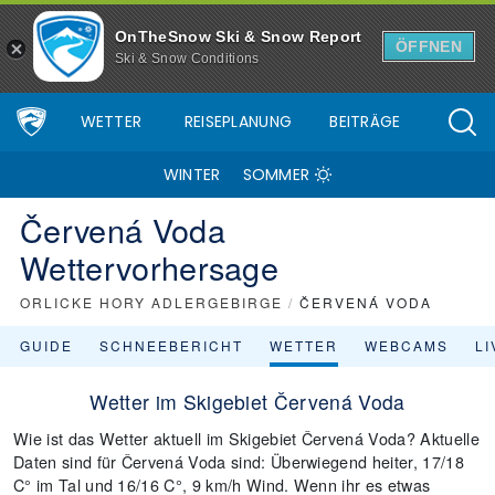
OnTheSnow Ski & Snow Report
ÖFFNEN
Ski & Snow Conditions
WETTER
REISEPLANUNG
BEITRÄGE
WINTER
SOMMER
Červená Voda
Wettervorhersage
ORLICKE HORY ADLERGEBIRGE
/
ČERVENÁ VODA
GUIDE
SCHNEEBERICHT
WETTER
WEBCAMS
L
Wetter im Skigebiet Červená Voda
Wie ist das Wetter aktuell im Skigebiet Červená Voda? Aktuelle
Daten sind für Červená Voda sind: Überwiegend heiter, 17/18
C° im Tal und 16/16 C°, 9 km/h Wind. Wenn ihr es etwas