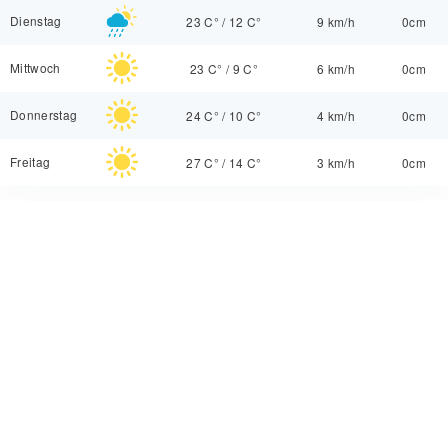
Dienstag
23 C°
/
12 C°
9 km/h
0cm
Mittwoch
23 C°
/
9 C°
6 km/h
0cm
Donnerstag
24 C°
/
10 C°
4 km/h
0cm
Freitag
27 C°
/
14 C°
3 km/h
0cm