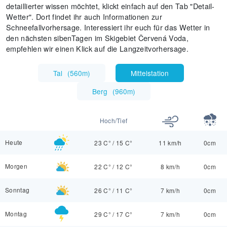
detaillierter wissen möchtet, klickt einfach auf den Tab "Detail-
Wetter". Dort findet ihr auch Informationen zur
Schneefallvorhersage. Interessiert ihr euch für das Wetter in
den nächsten sibenTagen im Skigebiet Červená Voda,
empfehlen wir einen Klick auf die Langzeitvorhersage.
Tal
(
560m
)
Mittelstation
Berg
(
960m
)
Hoch/Tief
Heute
23 C°
/
15 C°
11 km/h
0cm
Morgen
22 C°
/
12 C°
8 km/h
0cm
Sonntag
26 C°
/
11 C°
7 km/h
0cm
Montag
29 C°
/
17 C°
7 km/h
0cm