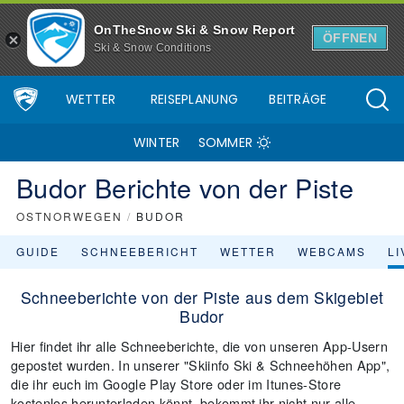
OnTheSnow Ski & Snow Report
ÖFFNEN
Ski & Snow Conditions
WETTER
REISEPLANUNG
BEITRÄGE
WINTER
SOMMER
Budor Berichte von der Piste
OSTNORWEGEN
/
BUDOR
GUIDE
SCHNEEBERICHT
WETTER
WEBCAMS
L
Schneeberichte von der Piste aus dem Skigebiet
Budor
Hier findet ihr alle Schneeberichte, die von unseren App-Usern
gepostet wurden. In unserer "Skiinfo Ski & Schneehöhen App",
die ihr euch im Google Play Store oder im Itunes-Store
kostenlos herunterladen könnt, bekommt ihr nicht nur alle