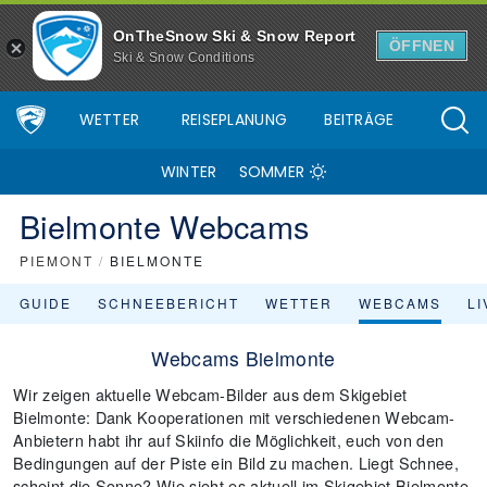
OnTheSnow Ski & Snow Report
ÖFFNEN
Ski & Snow Conditions
WETTER
REISEPLANUNG
BEITRÄGE
WINTER
SOMMER
Bielmonte Webcams
PIEMONT
/
BIELMONTE
GUIDE
SCHNEEBERICHT
WETTER
WEBCAMS
L
Webcams Bielmonte
Wir zeigen aktuelle Webcam-Bilder aus dem Skigebiet
Bielmonte: Dank Kooperationen mit verschiedenen Webcam-
Anbietern habt ihr auf Skiinfo die Möglichkeit, euch von den
Bedingungen auf der Piste ein Bild zu machen. Liegt Schnee,
scheint die Sonne? Wie sieht es aktuell im Skigebiet Bielmonte